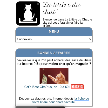
“La litière du
chat”
Bienvenue dans La Litière du Chat, le
site qui vous fera aimer faire la
litière...
MENU
BONNES AFFAIRES
Saviez-vous que l'on peut acheter des sacs de litière
sur Internet ?
Et pour moins cher qu'en magasin ?
6.93 €
Cat's Best ÖkoPlus, de 10 à 60 l
Découvrez d'autres prix Internet depuis
la fiche de
votre litière pour chats favorite
.