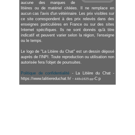
aucune des marques de
litières ou de matériel citéées. Il ne remplace en
aucun cas l'avis d'un vétérinaire. Les prix visibles sur
ce site correspondent à des prix relevés dans des
enseignes particulières en France ou sur des sites
Internet spécifiques. Ils ne sont donnés qu'à titre
indicatif et peuvent varier selon la région, l'enseigne
ou le temps.
Le logo de "La Litière du Chat" est un dessin déposé
auprès de l'INPI. Toute reproduction ou utilisation non
autorisée fera l'objet de poursuites.
Politique de confidentialité
- La Litière du Chat -
https://www.lalitiereduchat.fr/ -
-C:p
448x1625